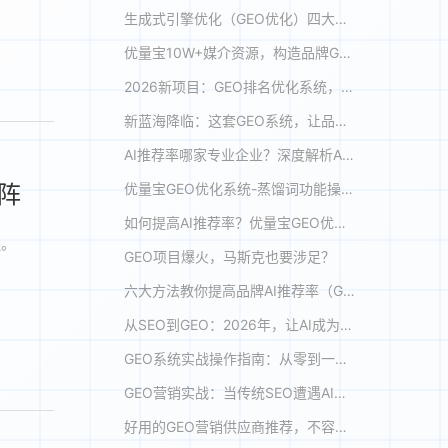
生成式引擎优化（GEO优化）四大底层逻辑
优量宝10W+媒介资源，构造品牌GEO优化的“信任基建”
2026新项目：GEO排名优化系统，抢占AI流量入口！
新蓝海降临：这套GEO系统，让品牌成为AI答案里的“标准答案”
AI推荐率哪家专业企业？深度解析AI搜索优化新趋势
阵
优量宝GEO优化系统-蒸馏词功能操作解析
如何提高AI推荐率？优量宝GEO优化系统实现精准推荐与效能跃升
程。
GEO项目爆火，马斯克也要涉足？
六大方法教你提高品牌AI推荐率（GEO优化）
从SEO到GEO：2026年，让AI成为你的“首席推荐官”
GEO系统实战操作指南：从零到一，让AI成为你的"金牌销售"
GEO营销实战：当传统SEO遭遇AI搜索革命，我们如何破局？
好用的GEO营销供应商推荐，不容错过！