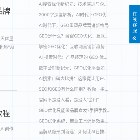
AI搜索优化新纪元：技术演进与企业实践路径分析
品牌
在
2000字深度解析，AI时代下GEO优化该怎么玩?
线
客
AI时代下，GEO重塑品牌营销新格局
服
GEO是什么？解密GEO优化：互联网营销新趋势
今天优量
解密GEO优化：互联网营销新趋势
称"AI
AI 搜索时代：产品经理的 GEO 优化之道
数字营销新纪元：GEO优化平台如何重塑企业AI搜索竞争力
AI搜索口碑大比拼：这家竟让用户集体“倒戈”！
SEO和GEO有什么区别？教你一招，避开GEO优化误区
官网不是没人看，是没人“会用”——AI时代它是流量关键
GEO优化只能做品牌宣发?手把手教你如何在AI搜索答案里精准获客!
教程
GEO优化系统：商业工具还是效果保障？
AI创作
品牌从隐形到首选：如何让AI在推荐时主动选择你的品牌 【GEO案例解析】