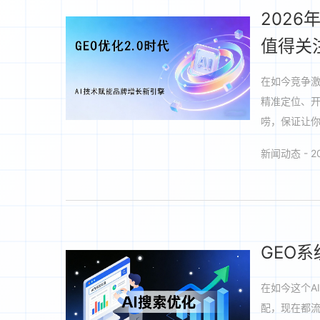
202
值得关
在如今竞争激
精准定位、开
唠，保证让
新闻动态 - 20
GEO
在如今这个A
配，现在都流