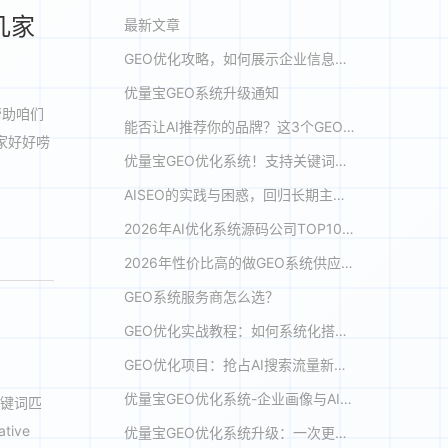
几家
最新文章
GEO优化攻略，如何展示企业信息电话？
优量宝GEO系统升级通知
帮助咱们
能否让AI推荐你的品牌？这3个GEO优化技巧让转化率飙升180%
家好好唠
优量宝GEO优化系统！支持关键词蒸馏、自动创作、多平台投喂与收录，助力品牌在 DeepSeek、豆包等大模型优先推荐
AISEO的实践与困惑，回归长期主义与内容力：AI时代B2B企业的GEO新战略
2026年AI优化系统源码公司TOP10，谁将引领行业创新浪
2026年性价比高的做GEO系统供应商有哪些？这几家值得关注
GEO系统服务商怎么选？
GEO优化实战教程：如何系统化搭建企业AI获客矩阵
GEO优化项目：抢占AI搜索流量新风口，2026年品牌入局指南
优量宝GEO优化系统-企业画像与AI创作指令配置教程
关键词匹
ive
优量宝GEO优化系统升级：一次更新，多重变化，系统优化体验全面提升