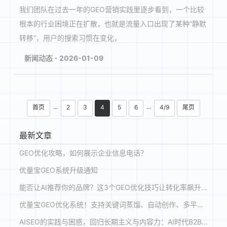
我们团队在过去一年的GEO营销实践里逐步看到，一个比较
根本的行业困境正在扩散，也就是流量入口出现了某种“静默
转移”，用户的搜索习惯在变化，
新闻动态 - 2026-01-09
首页
2
3
4
5
6
4/9
尾页
···
···
最新文章
GEO优化攻略，如何展示企业信息电话？
优量宝GEO系统升级通知
能否让AI推荐你的品牌？这3个GEO优化技巧让转化率飙升180%
优量宝GEO优化系统！支持关键词蒸馏、自动创作、多平台投喂与收录，助力品牌在 DeepSeek、豆包等大模型优先推荐
AISEO的实践与困惑，回归长期主义与内容力：AI时代B2B企业的GEO新战略