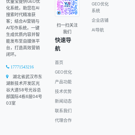
优量宝提供GEO优
GEO优化
化系统，助您在AI
系统
搜索时代精准获
企业店铺
客；结合AI营销与
扫一扫关注
AI写作系统，一键
AI导航
我们
生成优质内容并智
快速导
能发布至自媒体平
台，打造高效营销
航
闭环。
首页
17771543216
GEO优化
湖北省武汉市东
产品功能
湖新技术开发区光
谷大道58号光谷总
技术优势
部国际4栋6层04号
新闻动态
03室
联系我们
代理合作